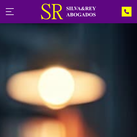
Inicio
Servicios
Noticias
Contacto
¿Necesita ayuda?
Llámenos: 988 541 966