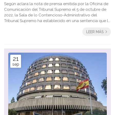
Según aclara la nota de prensa emitida por la Oficina de
Comunicación del Tribunal Supremo el 5 de octubre de
2022, la Sala de lo Contencioso-Administrativo del
Tribunal Supremo ha establecido en una sentencia que la
Administración no puede acordar por sí sola la
LEER MÁS
interrupción del acceso a un sitio web de contenidos
informativos o de opinión, al entender que el artículo 20.5
de la Constitución requiere que una medida de ese tipo
solo puede adoptarse por orden judicial. La sentencia
analiza por ...
21
sep