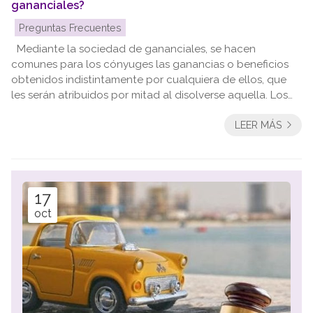
gananciales?
Preguntas Frecuentes
Mediante la sociedad de gananciales, se hacen
comunes para los cónyuges las ganancias o beneficios
obtenidos indistintamente por cualquiera de ellos, que
les serán atribuidos por mitad al disolverse aquella. Los
bienes privativos anteriores al matrimonio o los
LEER MÁS
adquiridos con posterioridad con esta calificación
(herencia, donación…), continuarán siendo privativos. En el
régimen de separación de bienes, pertenecerán a cada
cónyuge los bienes que tuviese en el momento inicial del
mismo y, los q...
17
oct