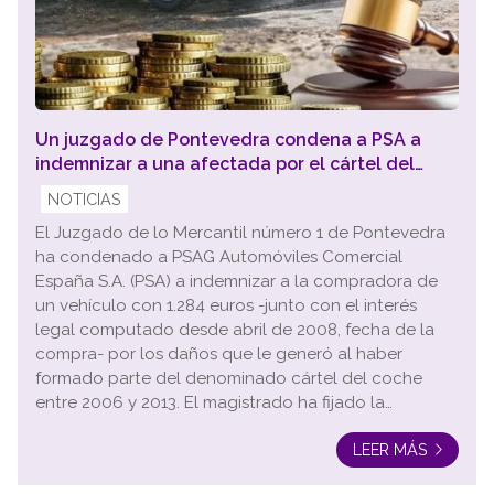
Un juzgado de Pontevedra condena a PSA a
indemnizar a una afectada por el cártel del
coche en una sentencia pionera en la provincia
NOTICIAS
El Juzgado de lo Mercantil número 1 de Pontevedra
ha condenado a PSAG Automóviles Comercial
España S.A. (PSA) a indemnizar a la compradora de
un vehículo con 1.284 euros -junto con el interés
legal computado desde abril de 2008, fecha de la
compra- por los daños que le generó al haber
formado parte del denominado cártel del coche
entre 2006 y 2013. El magistrado ha fijado la
indemnización en el 10 % de los 12.845 euros que la
LEER MÁS
demandante abonó por el turismo. El juez subraya
en la sentencia que...