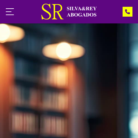
Inicio
Servicios
Noticias
Contacto
¿Necesita ayuda?
Llámenos: 988 541 966