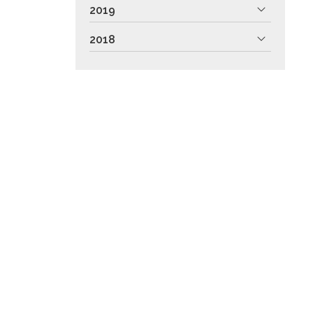
2019
2018
1 - 32003 Ourense
ados.com
© PÁXINAS GALEGAS