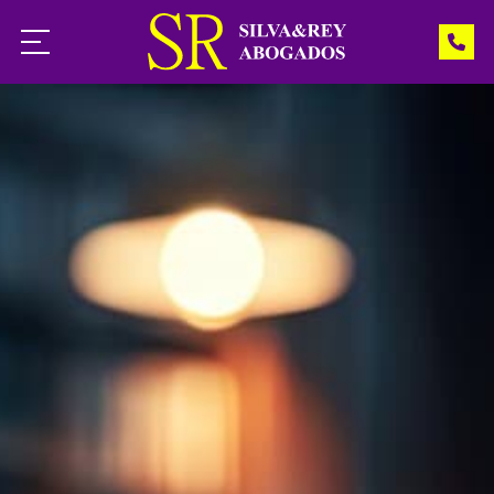
Inicio
Servicios
Noticias
Contacto
¿Necesita ayuda?
Llámenos: 988 541 966