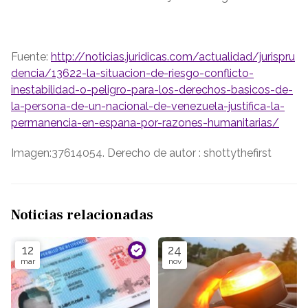
Fuente:
http://noticias.juridicas.com/actualidad/jurispru
dencia/13622-la-situacion-de-riesgo-conflicto-
inestabilidad-o-peligro-para-los-derechos-basicos-de-
la-persona-de-un-nacional-de-venezuela-justifica-la-
permanencia-en-espana-por-razones-humanitarias/
Imagen:37614054. Derecho de autor : shottythefirst
Noticias relacionadas
12
24
mar
nov