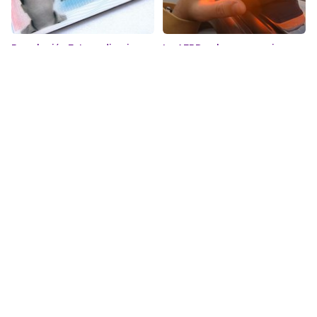
Regulación Extraordinaria.
La AEPD aclara que quien
adquiere una baliza V16 «no
NOTICIAS
tiene que dar sus datos
NOTICIAS
personales a ninguna
administración»
25
19
sep
jul
Ayudas para paliar los daños
Criterio TS sobre el devengo
de los incendios forestales
de la pensión de alimentos en
los procesos matrimoniales
NOTICIAS
NOTICIAS