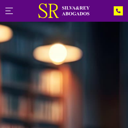
Inicio
Servicios
Noticias
Contacto
¿Necesita ayuda?
Llámenos: 988 541 966